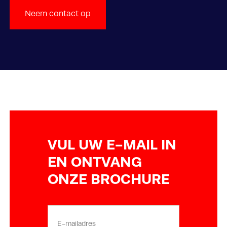
Neem contact op
VUL UW E-MAIL IN
EN ONTVANG
ONZE BROCHURE
E-
mailadres