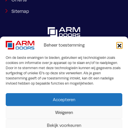
Sitemap
Beheer toestemming
Om de beste ervaringen te bieden, gebruiken wij technologieën zoals
Jaargetijdenweg 2
+31 53 7400 143
cookies om informatie over je apparaat op te slaan en/of te raadplegen.
Door in te stemmen met deze technologieën kunnen wij gegevens zoals
7532 SX Enschede
info@armdoors.nl
surfgedrag of unieke ID's op deze site verwerken. Als je geen
toestemming geeft of uw toestemming intrekt, kan dit een nadelige
invloed hebben op bepaalde functies en mogelijkheden.
Accepteren
Weigeren
Algemene voorwaarden
FAQ
Bekijk voorkeuren
Sample bestellen
Privacy