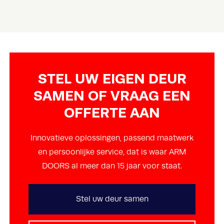
STEL UW EIGEN DEUR
SAMEN OF VRAAG EEN
OFFERTE AAN
Innovatieve oplossingen, passend maatwerk
en persoonlijke service, dat is waar ARM
DOORS al meer dan 15 jaar voor staat.
Stel uw deur samen