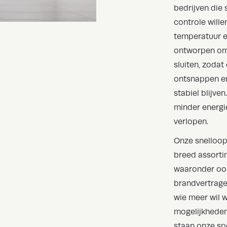
bedrijven die 
controle will
temperatuur en
ontworpen om 
sluiten, zodat
ontsnappen e
stabiel blijve
minder energi
verlopen.
Onze snelloop
breed assorti
waaronder oo
brandvertrage
wie meer wil 
mogelijkheden
staan onze spe