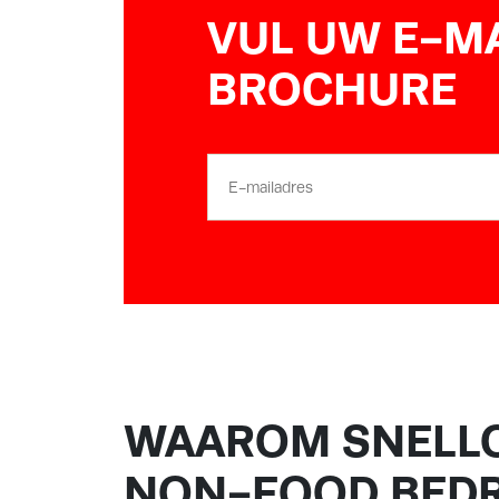
VUL UW E-MA
BROCHURE
E-
mailadres
WAAROM SNELLO
NON-FOOD BEDR