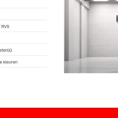
f RVS
ter(s)
e kleuren