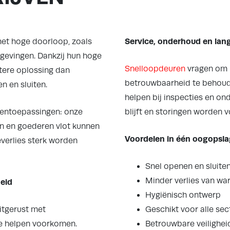
Service, onderhoud en lan
met hoge doorloop, zoals
gevingen. Dankzij hun hoge
Snelloopdeuren
vragen om 
ntere oplossing dan
betrouwbaarheid te behoude
n en sluiten.
helpen bij inspecties en ond
tentoepassingen: onze
blijft en storingen worden
n en goederen vlot kunnen
Voordelen in één oogopsla
verlies sterk worden
Snel openen en sluite
Minder verlies van wa
eid
Hygiënisch ontwerp
uitgerust met
Geschikt voor alle se
de helpen voorkomen.
Betrouwbare veilighei