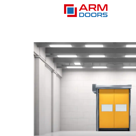
Home
>
Deuren
>
Snelroldeuren